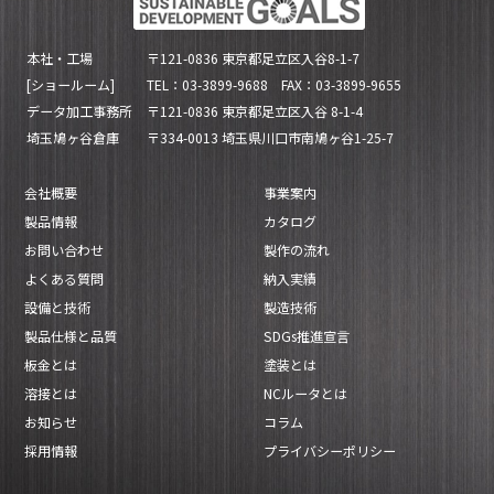
本社・工場
〒121-0836 東京都足立区入谷8-1-7
[ショールーム]
TEL：03-3899-9688 FAX：03-3899-9655
データ加工事務所
〒121-0836 東京都足立区入谷 8-1-4
埼玉鳩ヶ谷倉庫
〒334-0013 埼玉県川口市南鳩ヶ谷1-25-7
会社概要
事業案内
製品情報
カタログ
お問い合わせ
製作の流れ
よくある質問
納入実績
設備と技術
製造技術
製品仕様と品質
SDGs推進宣言
板金とは
塗装とは
溶接とは
NCルータとは
お知らせ
コラム
採用情報
プライバシーポリシー