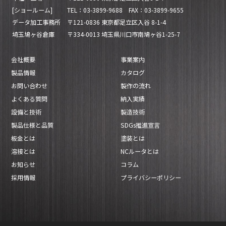
[ショールーム]
TEL：03-3899-9688 FAX：03-3899-9655
データ加工事務所
〒121-0836 東京都足立区入谷 8-1-4
埼玉鳩ヶ谷倉庫
〒334-0013 埼玉県川口市南鳩ヶ谷1-25-7
会社概要
事業案内
製品情報
カタログ
お問い合わせ
製作の流れ
よくある質問
納入実績
設備と技術
製造技術
製品仕様と品質
SDGs推進宣言
板金とは
塗装とは
溶接とは
NCルータとは
お知らせ
コラム
採用情報
プライバシーポリシー