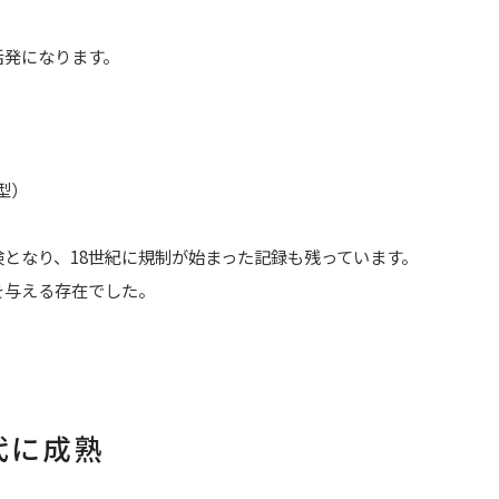
活発になります。
型）
となり、18世紀に規制が始まった記録も残っています。
を与える存在でした。
代に成熟