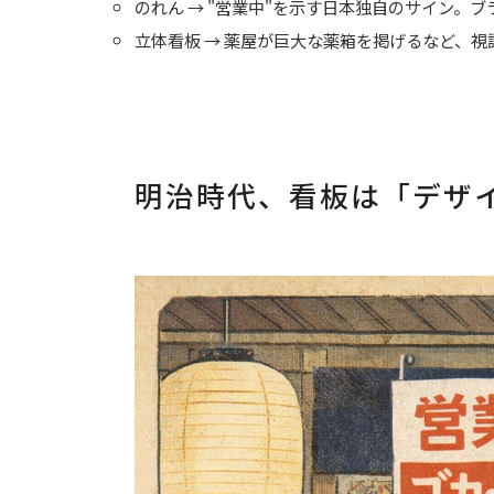
のれん → "営業中"を示す日本独自のサイン。
立体看板 → 薬屋が巨大な薬箱を掲げるなど、
明治時代、看板は「デザ