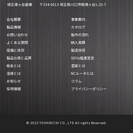
埼玉鳩ヶ谷倉庫
〒334-0013 埼玉県川口市南鳩ヶ谷1-25-7
会社概要
事業案内
製品情報
カタログ
お問い合わせ
製作の流れ
よくある質問
納入実績
設備と技術
製造技術
製品仕様と品質
SDGs推進宣言
板金とは
塗装とは
溶接とは
NCルータとは
お知らせ
コラム
採用情報
プライバシーポリシー
© 2022 YOSHINICHI CO.,LTD All rights Reserved.