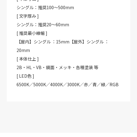
シングル：推奨100～500mm
[ 文字厚み ]
シングル：推奨20～60mm
[ 推奨最小線幅 ]
【屋内】シングル ：15mm【屋外】シングル ：
20mm
[ 本体仕上 ]
2B・HL・VB・鏡面・メッキ・各種塗装 等
[ LED色 ]
6500K／5000K／4000K／3000K／赤／青／緑／RGB