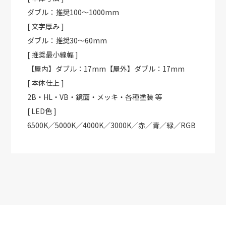
ダブル：推奨100～1000mm
[ 文字厚み ]
ダブル：推奨30～60mm
[ 推奨最小線幅 ]
【屋内】ダブル：17mm【屋外】ダブル：17mm
[ 本体仕上 ]
2B・HL・VB・鏡面・メッキ・各種塗装 等
[ LED色 ]
6500K／5000K／4000K／3000K／赤／青／緑／RGB