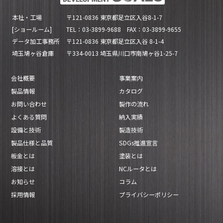
本社・工場
〒121-0836 東京都足立区入谷8-1-7
[ショールーム]
TEL：03-3899-9688 FAX：03-3899-9655
データ加工事務所
〒121-0836 東京都足立区入谷 8-1-4
埼玉鳩ヶ谷倉庫
〒334-0013 埼玉県川口市南鳩ヶ谷1-25-7
会社概要
事業案内
製品情報
カタログ
お問い合わせ
製作の流れ
よくある質問
納入実績
設備と技術
製造技術
製品仕様と品質
SDGs推進宣言
板金とは
塗装とは
溶接とは
NCルータとは
お知らせ
コラム
採用情報
プライバシーポリシー