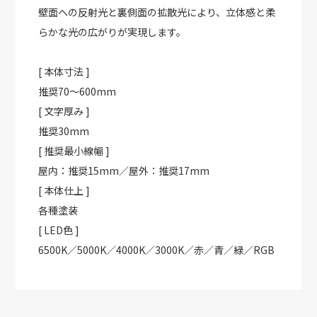
壁面への反射光と裏側面の拡散光により、立体感と柔
らかな光の広がりが実現します。
[ 本体寸法 ]
推奨70～600mm
[ 文字厚み ]
推奨30mm
[ 推奨最小線幅 ]
屋内：推奨15mm／屋外：推奨17mm
[ 本体仕上 ]
各種塗装
[ LED色 ]
6500K／5000K／4000K／3000K／赤／青／緑／RGB